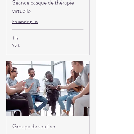
Séance casque de thérapie
virtuelle
En savoir plus
1 h
95
95 €
euros
Groupe de soutien