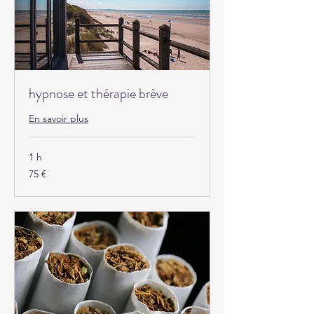
hypnose et thérapie brève
En savoir plus
1 h
75
75 €
euros