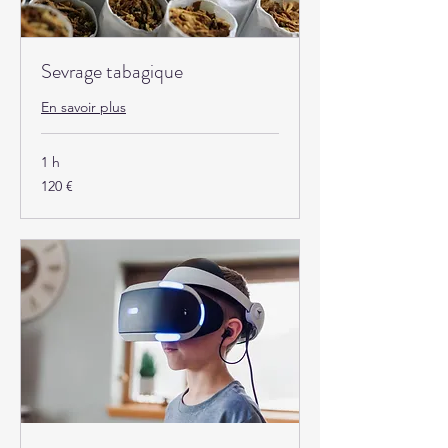
Sevrage tabagique
En savoir plus
1 h
120
120 €
euros