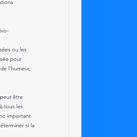
utions 
ivo-
sées ou les 
isée pour 
 de l'humeur, 
 peut être 
 tous les 
nc important 
éterminer si la 